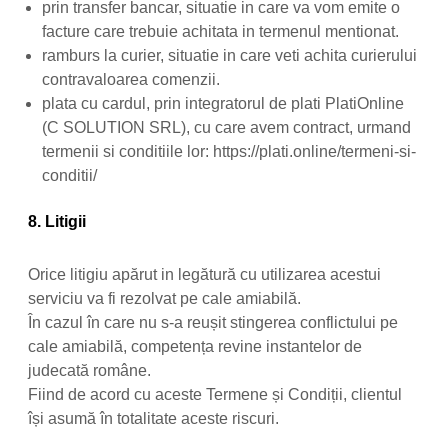
prin transfer bancar, situatie in care va vom emite o
facture care trebuie achitata in termenul mentionat.
ramburs la curier, situatie in care veti achita curierului
contravaloarea comenzii.
plata cu cardul, prin integratorul de plati PlatiOnline
(C SOLUTION SRL), cu care avem contract, urmand
termenii si conditiile lor: https://plati.online/termeni-si-
conditii/
8. Litigii
Orice litigiu apărut in legătură cu utilizarea acestui
serviciu va fi rezolvat pe cale amiabilă.
În cazul în care nu s-a reușit stingerea conflictului pe
cale amiabilă, competența revine instantelor de
judecată române.
Fiind de acord cu aceste Termene și Condiții, clientul
își asumă în totalitate aceste riscuri.