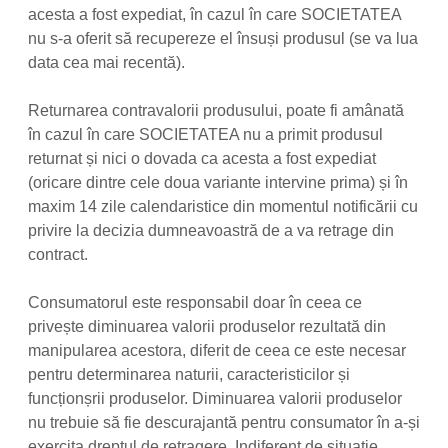
acesta a fost expediat, în cazul în care SOCIETATEA
nu s-a oferit să recupereze el însuși produsul (se va lua
data cea mai recentă).
Returnarea contravalorii produsului, poate fi amânată
în cazul în care SOCIETATEA nu a primit produsul
returnat și nici o dovada ca acesta a fost expediat
(oricare dintre cele doua variante intervine prima) și în
maxim 14 zile calendaristice din momentul notificării cu
privire la decizia dumneavoastră de a va retrage din
contract.
Consumatorul este responsabil doar în ceea ce
privește diminuarea valorii produselor rezultată din
manipularea acestora, diferit de ceea ce este necesar
pentru determinarea naturii, caracteristicilor și
funcționșrii produselor. Diminuarea valorii produselor
nu trebuie să fie descurajantă pentru consumator în a-și
exercita dreptul de retragere. Indiferent de situație,