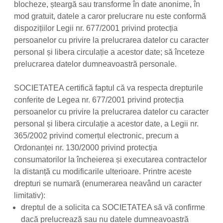
blocheze, șteargă sau transforme în date anonime, în
mod gratuit, datele a caror prelucrare nu este conformă
dispozițiilor Legii nr. 677/2001 privind protecția
persoanelor cu privire la prelucrarea datelor cu caracter
personal și libera circulație a acestor date; să înceteze
prelucrarea datelor dumneavoastră personale.
SOCIETATEA certifică faptul că va respecta drepturile
conferite de Legea nr. 677/2001 privind protecția
persoanelor cu privire la prelucrarea datelor cu caracter
personal și libera circulație a acestor date, a Legii nr.
365/2002 privind comerțul electronic, precum a
Ordonanței nr. 130/2000 privind protecția
consumatorilor la încheierea și executarea contractelor
la distanță cu modificarile ulterioare. Printre aceste
drepturi se numară (enumerarea neavând un caracter
limitativ):
dreptul de a solicita ca SOCIETATEA să vă confirme
dacă prelucrează sau nu datele dumneavoastră