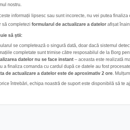
mul nostru.
este informații lipsesc sau sunt incorecte, nu vei putea finaliza
r să completezi
formularul de actualizare a datelor
afișat înai
uie să știi:
larul se completează o singură dată, doar dacă sistemul detectea
mațiile completate sunt trimise către resposabilul de la Borg pent
alizarea datelor nu se face instant
– aceasta este realizată ma
u a finaliza comanda cu cardul după ce datele au fost procesate
ta de actualizare a datelor este de aproximativ 2 ore
. Mulțum
orice întrebări, echipa noastră de suport este disponibilă să te aj