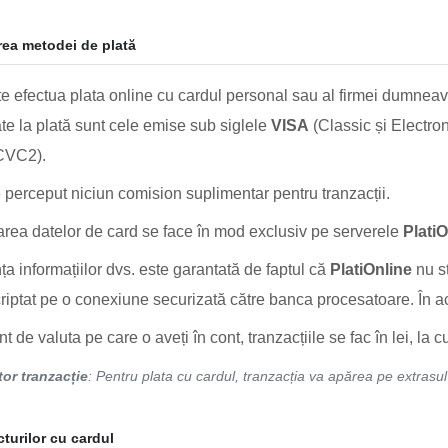
rea metodei de plată
e efectua plata online cu cardul personal sau al firmei dumneavo
te la plată sunt cele emise sub siglele
VISA
(Classic și Electron
CVC2).
 perceput niciun comision suplimentar pentru tranzacții.
rea datelor de card se face în mod exclusiv pe serverele
PlatiO
ța informațiilor dvs. este garantată de faptul că
PlatiOnline
nu st
criptat pe o conexiune securizată către banca procesatoare. În ace
nt de valuta pe care o aveți în cont, tranzacțiile se fac în lei, 
tor tranzacție
: Pentru plata cu cardul, tranzacția va apărea pe extras
cturilor cu cardul