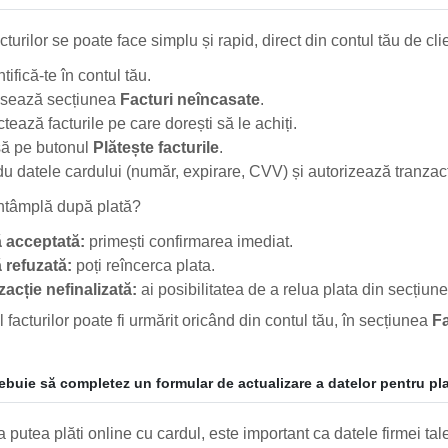
cturilor se poate face simplu și rapid, direct din contul tău de cli
tifică-te în contul tău.
sează secțiunea
Facturi neîncasate
.
tează facturile pe care dorești să le achiți.
ă pe butonul
Plătește facturile
.
du datele cardului (număr, expirare, CVV) și autorizează tranzacț
ntâmplă după plată?
ă acceptată:
primești confirmarea imediat.
 refuzată:
poți reîncerca plata.
zacție nefinalizată:
ai posibilitatea de a relua plata din secțiun
 facturilor poate fi urmărit oricând din contul tău, în secțiunea
Fa
rebuie să completez un formular de actualizare a datelor pentru pl
 putea plăti online cu cardul, este important ca datele firmei tale