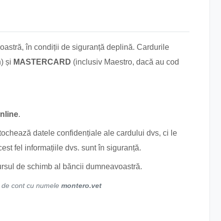
astră, în condiții de siguranță deplină. Cardurile
) și
MASTERCARD
(inclusiv Maestro, dacă au cod
nline
.
ochează datele confidențiale ale cardului dvs, ci le
st fel informațiile dvs. sunt în siguranță.
la cursul de schimb al băncii dumneavoastră.
ul de cont cu numele
montero.vet