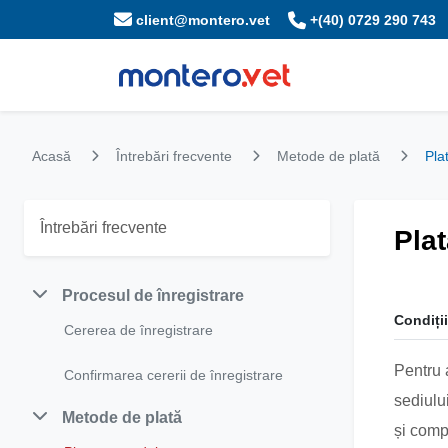
client@montero.vet
+(40) 0729 290 743
Acasă
Întrebări frecvente
Metode de plată
Pla
Întrebări frecvente
Plat
Procesul de înregistrare
Condiți
Cererea de înregistrare
Pentru 
Confirmarea cererii de înregistrare
sediulu
Metode de plată
și comp