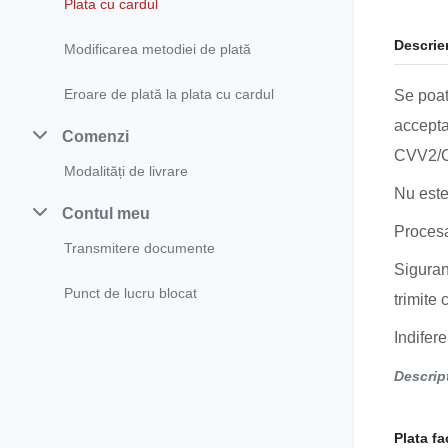
Plata cu cardul
Descrie
Modificarea metodiei de plată
Eroare de plată la plata cu cardul
Se poat
accepta
Comenzi
CVV2/
Modalități de livrare
Nu este
Contul meu
Procesa
Transmitere documente
Siguran
Punct de lucru blocat
trimite 
Indifere
Descrip
Plata fa