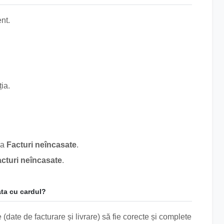
ent.
ia.
ea
Facturi neîncasate
.
cturi neîncasate
.
ata cu cardul?
 (date de facturare și livrare) să fie corecte și complete