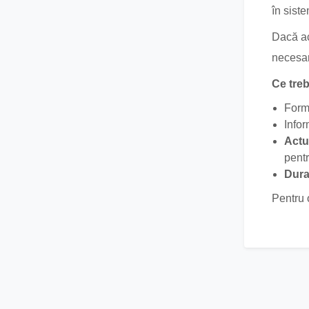
în siste
Dacă ac
necesa
Ce treb
Formu
Infor
Actu
pentr
Dura
Pentru 