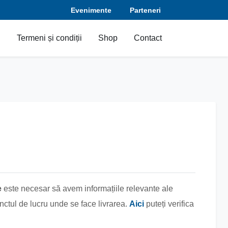
Evenimente
Parteneri
i
Termeni și condiții
Shop
Contact
e
este necesar să avem informațiile relevante ale
nctul de lucru unde se face livrarea.
Aici
puteți verifica