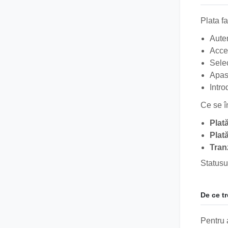
Plata fa
Auten
Acce
Selec
Apas
Intro
Ce se î
Plat
Plată
Tran
Statusul
De ce t
Pentru a